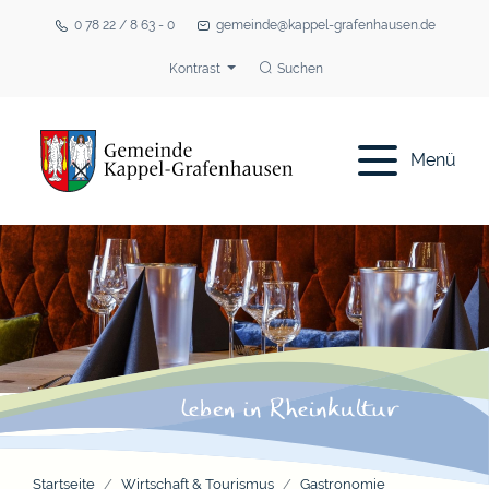
0 78 22 / 8 63 - 0
gemeinde@kappel-grafenhausen.de
Kontrast
Suchen
Menü
Startseite
Wirtschaft & Tourismus
Gastronomie