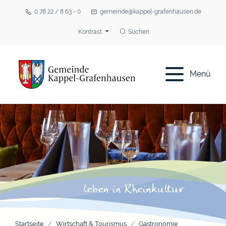
0 78 22 / 8 63 - 0
gemeinde@kappel-grafenhausen.de
Kontrast
Suchen
Menü
Startseite
Wirtschaft & Tourismus
Gastronomie