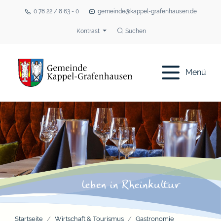
0 78 22 / 8 63 - 0
gemeinde@kappel-grafenhausen.de
Kontrast
Suchen
Menü
Startseite
Wirtschaft & Tourismus
Gastronomie