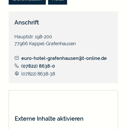
Anschrift
Hauptstr. 198-200
77966
Kappel-Grafenhausen
euro-hotel-grafenhausen@t-online.de
(0
78
22) 86
38-0
(0
78
22) 86
38-38
Externe Inhalte aktivieren