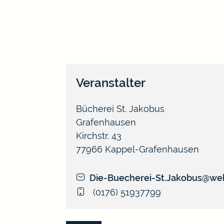
Veranstalter
Bücherei St. Jakobus
Grafenhausen
Kirchstr. 43
77966
Kappel-Grafenhausen
Die-Buecherei-St.Jakobus@we
(01
76) 51
93
77
99