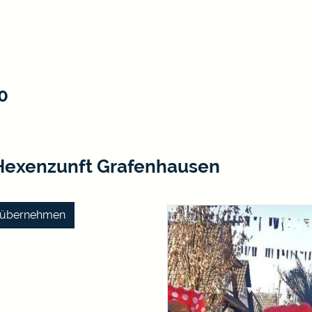
0
Hexenzunft Grafenhausen
k) übernehmen