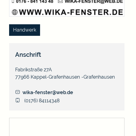
Handwerk
Anschrift
Fabrikstraße 27A
77966
Kappel-Grafenhausen
Grafenhausen
wika-fenster@web.de
(01
76) 84
11
43
48