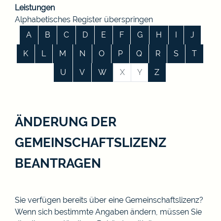
Leistungen
Alphabetisches Register überspringen
A
B
C
D
E
F
G
H
I
J
K
L
M
N
O
P
Q
R
S
T
U
V
W
X
Y
Z
ÄNDERUNG DER
GEMEINSCHAFTSLIZENZ
BEANTRAGEN
Sie verfügen bereits über eine Gemeinschaftslizenz?
Wenn sich bestimmte Angaben ändern, müssen Sie