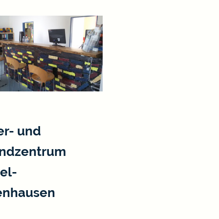
er- und
ndzentrum
el-
enhausen