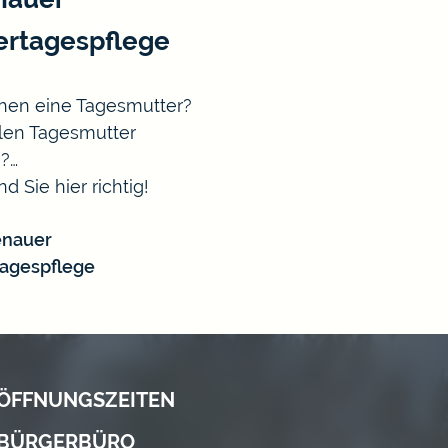
ertagespflege
hen eine Tagesmutter?
len Tagesmutter
?…
d Sie hier richtig!
enauer
tagespflege
ÖFFNUNGSZEITEN
BÜRGERBÜRO