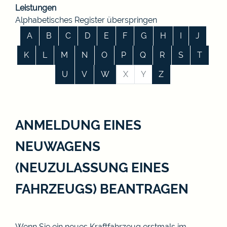
Leistungen
Alphabetisches Register überspringen
A
B
C
D
E
F
G
H
I
J
K
L
M
N
O
P
Q
R
S
T
U
V
W
X
Y
Z
ANMELDUNG EINES
NEUWAGENS
(NEUZULASSUNG EINES
FAHRZEUGS) BEANTRAGEN
Wenn Sie ein neues Kraftfahrzeug erstmals im