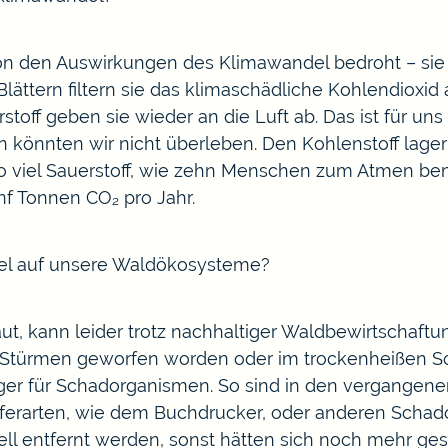
von den Auswirkungen des Klimawandel bedroht – sie 
lättern filtern sie das klimaschädliche Kohlendioxid 
rstoff geben sie wieder an die Luft ab. Das ist für
könnten wir nicht überleben. Den Kohlenstoff lagern
so viel Sauerstoff, wie zehn Menschen zum Atmen ben
f Tonnen CO₂ pro Jahr.
del auf unsere Waldökosysteme?
t, kann leider trotz nachhaltiger Waldbewirtschaf
 Stürmen geworfen worden oder im trockenheißen S
iger für Schadorganismen. So sind in den vergange
ferarten, wie dem Buchdrucker, oder anderen Schad
l entfernt werden, sonst hätten sich noch mehr ge