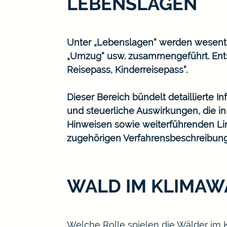
LEBENSLAGEN
Unter „Lebenslagen“ werden wesentlic
„Umzug“ usw. zusammengeführt. Ents
Reisepass, Kinderreisepass“.
Dieser Bereich bündelt detaillierte 
und steuerliche Auswirkungen, die i
Hinweisen sowie weiterführenden Lin
zugehörigen Verfahrensbeschreibun
WALD IM KLIMA
Welche Rolle spielen die Wälder im