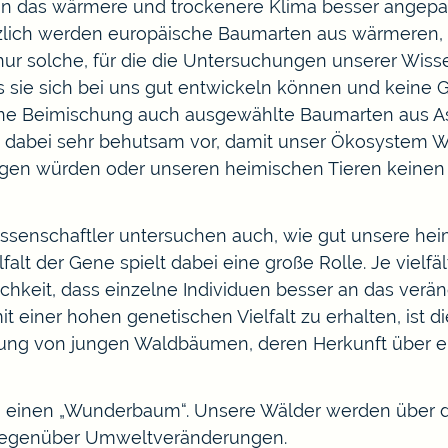
an das wärmere und trockenere Klima besser angepass
lich werden europäische Baumarten aus wärmeren,
ur solche, für die die Untersuchungen unserer Wiss
 sie sich bei uns gut entwickeln können und keine 
ne Beimischung auch ausgewählte Baumarten aus Asi
 dabei sehr behutsam vor, damit unser Ökosystem Wa
ngen würden oder unseren heimischen Tieren keinen 
ssenschaftler untersuchen auch, wie gut unsere he
lfalt der Gene spielt dabei eine große Rolle. Je viel
ichkeit, dass einzelne Individuen besser an das verä
 einer hohen genetischen Vielfalt zu erhalten, ist d
g von jungen Waldbäumen, deren Herkunft über ein Ze
 den einen „Wunderbaum“. Unsere Wälder werden über 
gegenüber Umweltveränderungen.