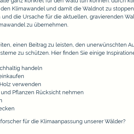
alle ganz konkret für den Wald tun können: durch kl
m den Klimawandel und damit die Waldnot zu stoppen.
d die Ursache für die aktuellen, gravierenden Wa
Klimawandel zu übernehmen.
keiten, einen Beitrag zu leisten, den unerwünschten
eme zu schützen. Hier finden Sie einige Inspiration
achhaltig handeln
 einkaufen
s Holz verwenden
e und Pflanzen Rücksicht nehmen
n
decken
forscher für die Klimaanpassung unserer Wälder?