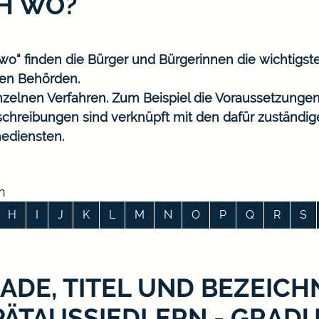
CH WO?
o“ finden die Bürger und Bürgerinnen die wichtigst
en Behörden.
nzelnen Verfahren. Zum Beispiel die Voraussetzungen
eschreibungen sind verknüpft mit den dafür zuständi
ediensten.
n
H
I
J
K
L
M
N
O
P
Q
R
S
ADE, TITEL UND BEZEICH
PÄTAUSSIEDLERN - GRA