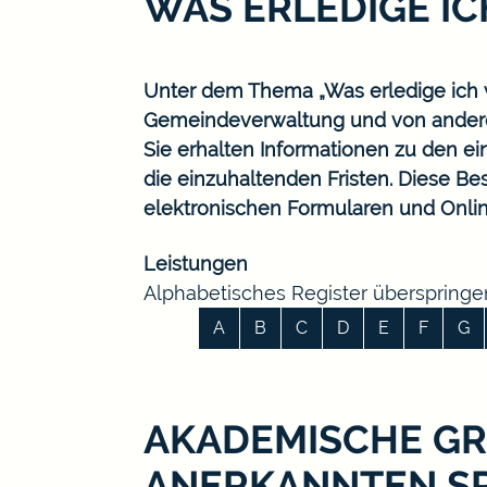
WAS ERLEDIGE I
Unter dem Thema „Was erledige ich w
Gemeindeverwaltung und von ander
Sie erhalten Informationen zu den ei
die einzuhaltenden Fristen. Diese B
elektronischen Formularen und Onlin
Leistungen
Alphabetisches Register überspringe
A
B
C
D
E
F
G
AKADEMISCHE GR
ANERKANNTEN S