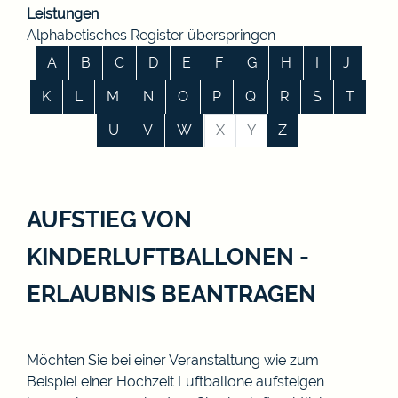
Leistungen
Alphabetisches Register überspringen
A
B
C
D
E
F
G
H
I
J
K
L
M
N
O
P
Q
R
S
T
U
V
W
X
Y
Z
AUFSTIEG VON
KINDERLUFTBALLONEN -
ERLAUBNIS BEANTRAGEN
Möchten Sie bei einer Veranstaltung wie zum
Beispiel einer Hochzeit Luftballone aufsteigen