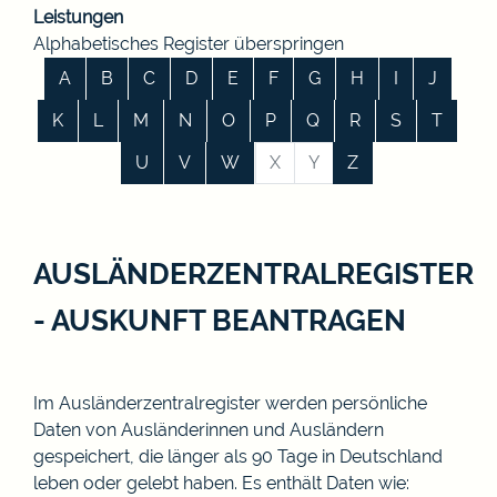
Leistungen
Alphabetisches Register überspringen
A
B
C
D
E
F
G
H
I
J
K
L
M
N
O
P
Q
R
S
T
U
V
W
X
Y
Z
AUSLÄNDERZENTRALREGISTER
- AUSKUNFT BEANTRAGEN
Im Ausländerzentralregister werden persönliche
Daten von Ausländerinnen und Ausländern
gespeichert, die länger als 90 Tage in Deutschland
leben oder gelebt haben.
Es enthält Daten wie: