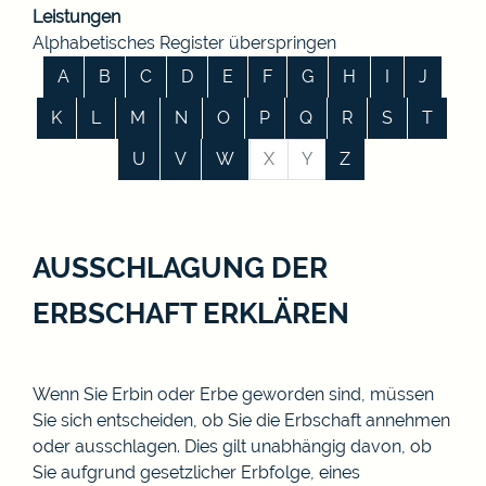
Leistungen
Alphabetisches Register überspringen
A
B
C
D
E
F
G
H
I
J
K
L
M
N
O
P
Q
R
S
T
U
V
W
X
Y
Z
AUSSCHLAGUNG DER
ERBSCHAFT ERKLÄREN
Wenn Sie Erbin oder Erbe geworden sind, müssen
Sie sich entscheiden, ob Sie die Erbschaft annehmen
oder ausschlagen. Dies gilt unabhängig davon, ob
Sie aufgrund gesetzlicher Erbfolge, eines