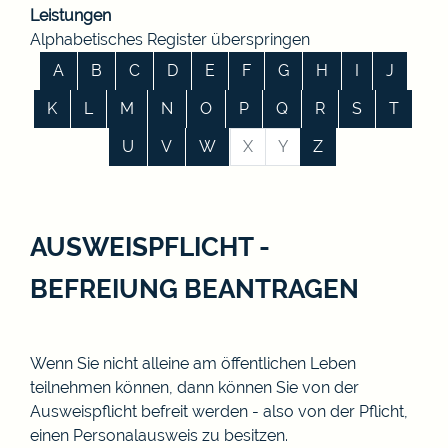
Leistungen
Alphabetisches Register überspringen
A
B
C
D
E
F
G
H
I
J
K
L
M
N
O
P
Q
R
S
T
U
V
W
X
Y
Z
AUSWEISPFLICHT -
BEFREIUNG BEANTRAGEN
Wenn Sie nicht alleine am öffentlichen Leben
teilnehmen können, dann können Sie von der
Ausweispflicht befreit werden - also von der Pflicht,
einen Personalausweis zu besitzen.