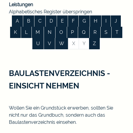
Leistungen
Alphabetisches Register überspringen
A
B
C
D
E
F
G
H
I
J
K
L
M
N
O
P
Q
R
S
T
U
V
W
X
Y
Z
BAULASTENVERZEICHNIS -
EINSICHT NEHMEN
Wollen Sie ein Grundstück erwerben, sollten Sie
nicht nur das Grundbuch, sondern auch das
Baulastenverzeichnis einsehen.