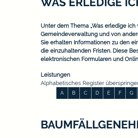
WAS ERLEDIGE I
Unter dem Thema „Was erledige ich w
Gemeindeverwaltung und von ander
Sie erhalten Informationen zu den ei
die einzuhaltenden Fristen. Diese B
elektronischen Formularen und Onlin
Leistungen
Alphabetisches Register überspringe
A
B
C
D
E
F
G
BAUMFÄLLGENEH