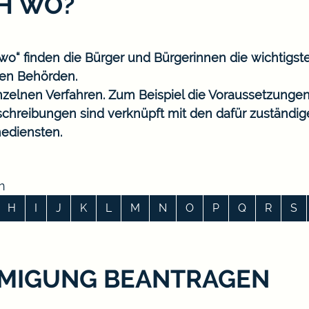
CH WO?
o“ finden die Bürger und Bürgerinnen die wichtigst
en Behörden.
nzelnen Verfahren. Zum Beispiel die Voraussetzungen
eschreibungen sind verknüpft mit den dafür zuständi
ediensten.
n
H
I
J
K
L
M
N
O
P
Q
R
S
MIGUNG BEANTRAGEN