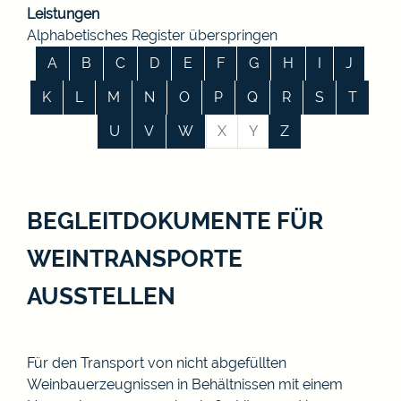
Leistungen
Alphabetisches Register überspringen
A
B
C
D
E
F
G
H
I
J
K
L
M
N
O
P
Q
R
S
T
U
V
W
X
Y
Z
BEGLEITDOKUMENTE FÜR
WEINTRANSPORTE
AUSSTELLEN
Für den Transport von nicht abgefüllten
Weinbauerzeugnissen in Behältnissen mit einem