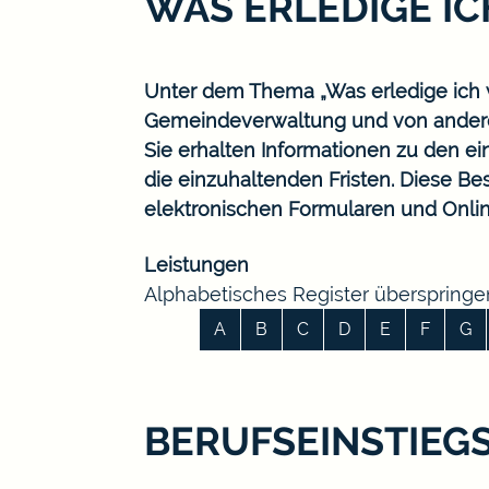
WAS ERLEDIGE I
Unter dem Thema „Was erledige ich w
Gemeindeverwaltung und von ander
Sie erhalten Informationen zu den ei
die einzuhaltenden Fristen. Diese B
elektronischen Formularen und Onlin
Leistungen
Alphabetisches Register überspringe
A
B
C
D
E
F
G
BERUFSEINSTIEG