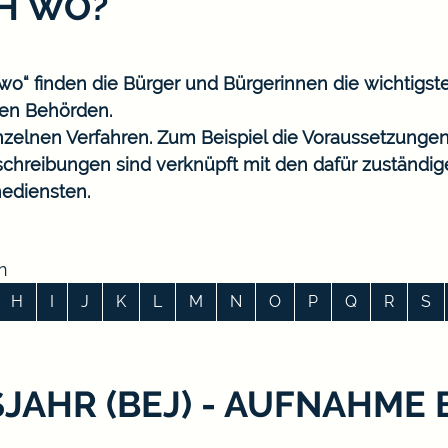
CH WO?
o“ finden die Bürger und Bürgerinnen die wichtigst
en Behörden.
nzelnen Verfahren. Zum Beispiel die Voraussetzungen
eschreibungen sind verknüpft mit den dafür zuständi
ediensten.
n
H
I
J
K
L
M
N
O
P
Q
R
S
SJAHR (BEJ) - AUFNAHME