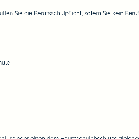
len Sie die Berufsschulpflicht, sofern Sie kein Beru
hule
hluss oder einen dem Hauptschulabschluss gleichwe