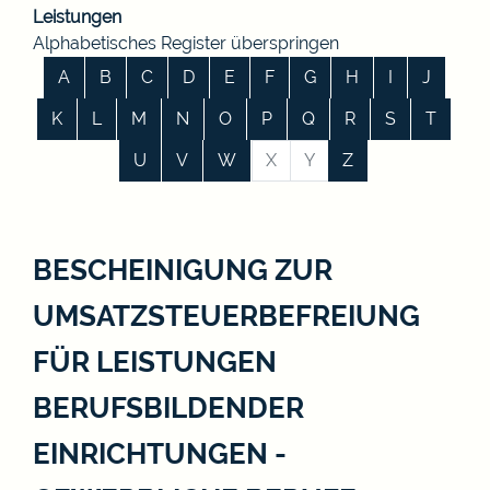
Leistungen
Alphabetisches Register überspringen
A
B
C
D
E
F
G
H
I
J
K
L
M
N
O
P
Q
R
S
T
U
V
W
X
Y
Z
BESCHEINIGUNG ZUR
UMSATZSTEUERBEFREIUNG
FÜR LEISTUNGEN
BERUFSBILDENDER
EINRICHTUNGEN -