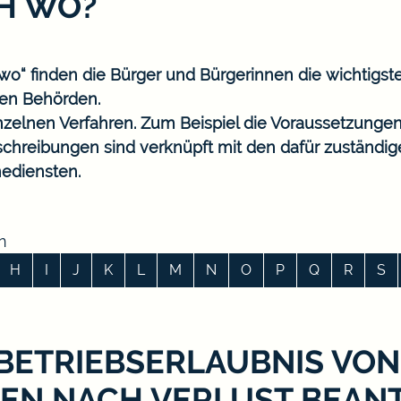
CH WO?
o“ finden die Bürger und Bürgerinnen die wichtigst
en Behörden.
nzelnen Verfahren. Zum Beispiel die Voraussetzungen
eschreibungen sind verknüpft mit den dafür zuständi
ediensten.
n
H
I
J
K
L
M
N
O
P
Q
R
S
 BETRIEBSERLAUBNIS VON
EN NACH VERLUST BEAN