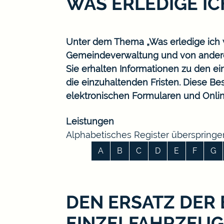
WAS ERLEDIGE I
Unter dem Thema „Was erledige ich w
Gemeindeverwaltung und von ander
Sie erhalten Informationen zu den ei
die einzuhaltenden Fristen. Diese B
elektronischen Formularen und Onlin
Leistungen
Alphabetisches Register überspringe
A
B
C
D
E
F
G
DEN ERSATZ DER
EINZELFAHRZEUG