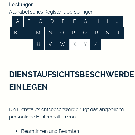
Leistungen
Alphabetisches Register überspringen
A
B
C
D
E
F
G
H
I
J
K
L
M
N
O
P
Q
R
S
T
U
V
W
X
Y
Z
DIENSTAUFSICHTSBESCHWERDE
EINLEGEN
Die Dienstaufsichtsbeschwerde rügt das angebliche
persönliche Fehlverhalten von
Beamtinnen und Beamten,