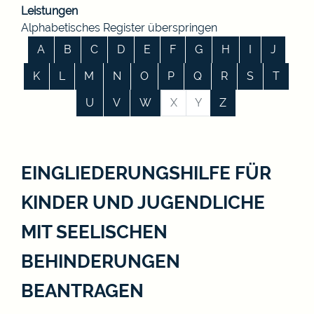
Leistungen
Alphabetisches Register überspringen
A
B
C
D
E
F
G
H
I
J
K
L
M
N
O
P
Q
R
S
T
U
V
W
X
Y
Z
EINGLIEDERUNGSHILFE FÜR
KINDER UND JUGENDLICHE
MIT SEELISCHEN
BEHINDERUNGEN
BEANTRAGEN