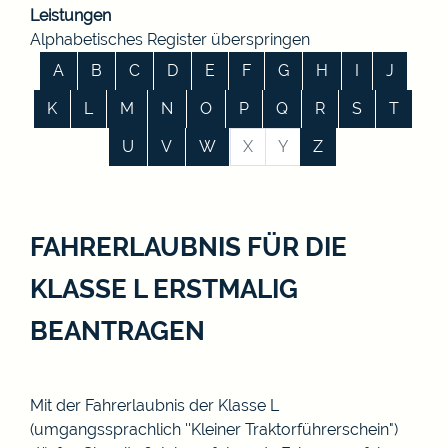
Leistungen
Alphabetisches Register überspringen
A
B
C
D
E
F
G
H
I
J
K
L
M
N
O
P
Q
R
S
T
U
V
W
X
Y
Z
FAHRERLAUBNIS FÜR DIE
KLASSE L ERSTMALIG
BEANTRAGEN
Mit der Fahrerlaubnis der Klasse L
(umgangssprachlich ''Kleiner Traktorführerschein")