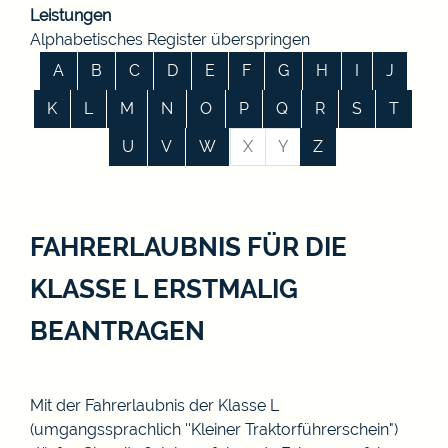
Leistungen
Alphabetisches Register überspringen
A
B
C
D
E
F
G
H
I
J
K
L
M
N
O
P
Q
R
S
T
U
V
W
X
Y
Z
FAHRERLAUBNIS FÜR DIE
KLASSE L ERSTMALIG
BEANTRAGEN
Mit der Fahrerlaubnis der Klasse L
(umgangssprachlich ''Kleiner Traktorführerschein")