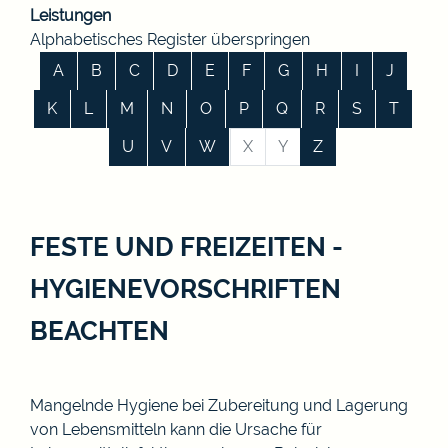
Leistungen
Alphabetisches Register überspringen
A
B
C
D
E
F
G
H
I
J
K
L
M
N
O
P
Q
R
S
T
U
V
W
X
Y
Z
FESTE UND FREIZEITEN -
HYGIENEVORSCHRIFTEN
BEACHTEN
Mangelnde Hygiene bei Zubereitung und Lagerung
von Lebensmitteln kann die Ursache für