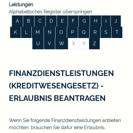
Leistungen
Alphabetisches Register überspringen
A
B
C
D
E
F
G
H
I
J
K
L
M
N
O
P
Q
R
S
T
U
V
W
X
Y
Z
FINANZDIENSTLEISTUNGEN
(KREDITWESENGESETZ) -
ERLAUBNIS BEANTRAGEN
Wenn Sie folgende Finanzdienstleistungen anbieten
möchten, brauchen Sie dafür eine Erlaubnis.