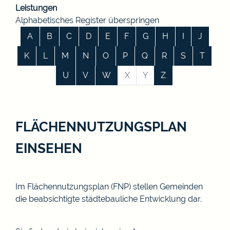
Leistungen
Alphabetisches Register überspringen
A
B
C
D
E
F
G
H
I
J
K
L
M
N
O
P
Q
R
S
T
U
V
W
X
Y
Z
FLÄCHENNUTZUNGSPLAN
EINSEHEN
Im Flächennutzungsplan (FNP) stellen Gemeinden
die beabsichtigte städtebauliche Entwicklung dar.