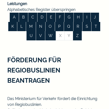
Leistungen
Alphabetisches Register überspringen
A
B
C
D
E
F
G
H
I
J
K
L
M
N
O
P
Q
R
S
T
U
V
W
X
Y
Z
FÖRDERUNG FÜR
REGIOBUSLINIEN
BEANTRAGEN
Das Ministerium für Verkehr fördert die Einrichtung
von Regiobuslinien.