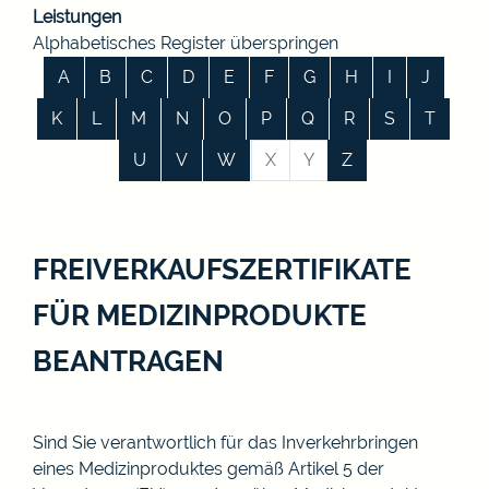
Leistungen
Alphabetisches Register überspringen
A
B
C
D
E
F
G
H
I
J
K
L
M
N
O
P
Q
R
S
T
U
V
W
X
Y
Z
FREIVERKAUFSZERTIFIKATE
FÜR MEDIZINPRODUKTE
BEANTRAGEN
Sind Sie verantwortlich für das Inverkehrbringen
eines Medizinproduktes
gemäß
Artikel 5
der