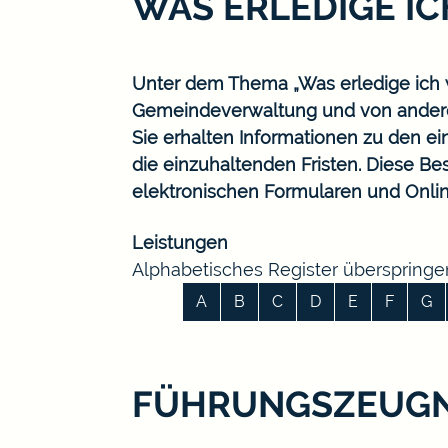
WAS ERLEDIGE I
Unter dem Thema „Was erledige ich w
Gemeindeverwaltung und von ander
Sie erhalten Informationen zu den ei
die einzuhaltenden Fristen. Diese B
elektronischen Formularen und Onlin
Leistungen
Alphabetisches Register überspringe
A
B
C
D
E
F
G
FÜHRUNGSZEUGNI