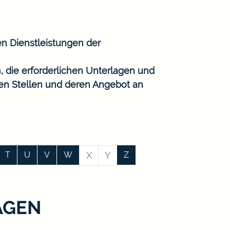
en Dienstleistungen der
, die erforderlichen Unterlagen und
gen Stellen und deren Angebot an
T
U
V
W
X
Y
Z
AGEN