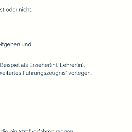
t oder nicht.
eitgeber
) und
Beispiel als Erzieher(in), Lehrer(in),
weitertes Führungszeugnis" vorlegen.
die ein Strafverfahren wegen