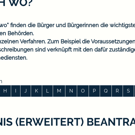
CH WO?
o“ finden die Bürger und Bürgerinnen die wichtigst
en Behörden.
nzelnen Verfahren. Zum Beispiel die Voraussetzungen
eschreibungen sind verknüpft mit den dafür zuständi
ediensten.
n
H
I
J
K
L
M
N
O
P
Q
R
S
S (ERWEITERT) BEANTR