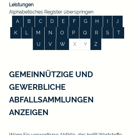
Leistungen
Alphabetisches Register überspringen
A
B
C
D
E
F
G
H
I
J
K
L
M
N
O
P
Q
R
S
T
U
V
W
X
Y
Z
GEMEINNÜTZIGE UND
GEWERBLICHE
ABFALLSAMMLUNGEN
ANZEIGEN
Wenn Sie verwertbare Abfälle, das heißt Wertstoffe