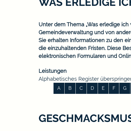
WAS ERLEDIGE I
Unter dem Thema „Was erledige ich w
Gemeindeverwaltung und von ander
Sie erhalten Informationen zu den ei
die einzuhaltenden Fristen. Diese B
elektronischen Formularen und Onlin
Leistungen
Alphabetisches Register überspringe
A
B
C
D
E
F
G
GESCHMACKSMUS