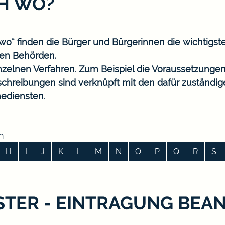
CH WO?
o“ finden die Bürger und Bürgerinnen die wichtigst
en Behörden.
nzelnen Verfahren. Zum Beispiel die Voraussetzungen
eschreibungen sind verknüpft mit den dafür zuständi
ediensten.
n
H
I
J
K
L
M
N
O
P
Q
R
S
TER - EINTRAGUNG BEA