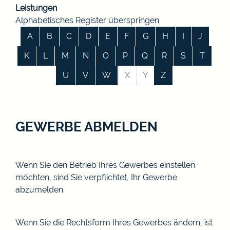
Leistungen
Alphabetisches Register überspringen
A
B
C
D
E
F
G
H
I
J
K
L
M
N
O
P
Q
R
S
T
U
V
W
X
Y
Z
GEWERBE ABMELDEN
Wenn Sie den Betrieb Ihres Gewerbes einstellen
möchten, sind Sie verpflichtet, Ihr Gewerbe
abzumelden.
Wenn Sie die Rechtsform Ihres Gewerbes ändern, ist