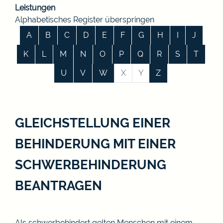
Leistungen
Alphabetisches Register überspringen
A
B
C
D
E
F
G
H
I
J
K
L
M
N
O
P
Q
R
S
T
U
V
W
X
Y
Z
GLEICHSTELLUNG EINER
BEHINDERUNG MIT EINER
SCHWERBEHINDERUNG
BEANTRAGEN
Als schwerbehindert gelten Menschen mit einem