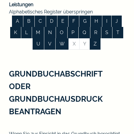
Leistungen
Alphabetisches Register überspringen
A
B
C
D
E
F
G
H
I
J
K
L
M
N
O
P
Q
R
S
T
U
V
W
X
Y
Z
GRUNDBUCHABSCHRIFT
ODER
GRUNDBUCHAUSDRUCK
BEANTRAGEN
Wenn Sie zur
Einsicht in das Grundbuch
berechtigt