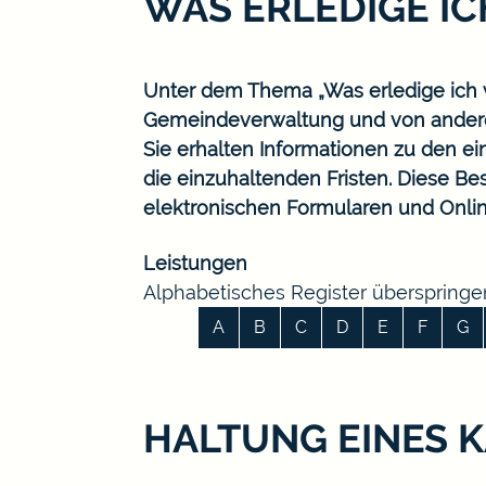
WAS ERLEDIGE I
Unter dem Thema „Was erledige ich w
Gemeindeverwaltung und von ander
Sie erhalten Informationen zu den ei
die einzuhaltenden Fristen. Diese B
elektronischen Formularen und Onlin
Leistungen
Alphabetisches Register überspringe
A
B
C
D
E
F
G
HALTUNG EINES 