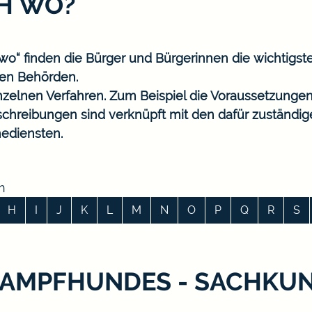
CH WO?
o“ finden die Bürger und Bürgerinnen die wichtigst
en Behörden.
nzelnen Verfahren. Zum Beispiel die Voraussetzungen
eschreibungen sind verknüpft mit den dafür zuständi
ediensten.
n
H
I
J
K
L
M
N
O
P
Q
R
S
KAMPFHUNDES - SACHKU