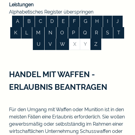
Leistungen
Alphabetisches Register überspringen
A
B
C
D
E
F
G
H
I
J
K
L
M
N
O
P
Q
R
S
T
U
V
W
X
Y
Z
HANDEL MIT WAFFEN -
ERLAUBNIS BEANTRAGEN
Für den Umgang mit Waffen oder Munition ist in den
meisten Fällen eine Erlaubnis erforderlich. Sie wollen
gewerbsmäßig oder selbstständig im Rahmen einer
wirtschaftlichen Unternehmung Schusswaffen oder