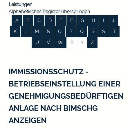
Leistungen
Alphabetisches Register überspringen
A
B
C
D
E
F
G
H
I
J
K
L
M
N
O
P
Q
R
S
T
U
V
W
X
Y
Z
IMMISSIONSSCHUTZ -
BETRIEBSEINSTELLUNG EINER
GENEHMIGUNGSBEDÜRFTIGEN
ANLAGE NACH BIMSCHG
ANZEIGEN