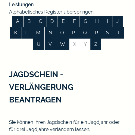
Leistungen
Alphabetisches Register überspringen
A
B
C
D
E
F
G
H
I
J
K
L
M
N
O
P
Q
R
S
T
U
V
W
X
Y
Z
JAGDSCHEIN -
VERLÄNGERUNG
BEANTRAGEN
Sie können Ihren Jagdschein für ein Jagdjahr oder
für drei Jagdjahre verlängern lassen.