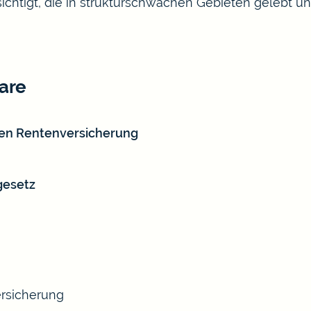
chtigt, die in strukturschwachen Gebieten gelebt un
are
hen Rentenversicherung
gesetz
ersicherung