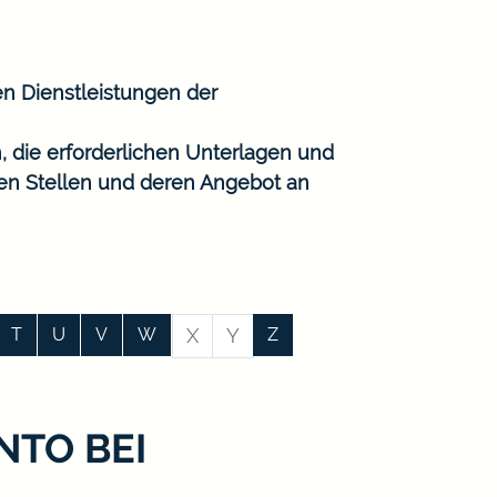
en Dienstleistungen der
, die erforderlichen Unterlagen und
gen Stellen und deren Angebot an
T
U
V
W
X
Y
Z
TO BEI