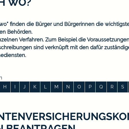
CH WO?
o“ finden die Bürger und Bürgerinnen die wichtigst
en Behörden.
nzelnen Verfahren. Zum Beispiel die Voraussetzungen
eschreibungen sind verknüpft mit den dafür zuständi
ediensten.
n
H
I
J
K
L
M
N
O
P
Q
R
S
NTENVERSICHERUNGSKON
N BEANTRAGEN