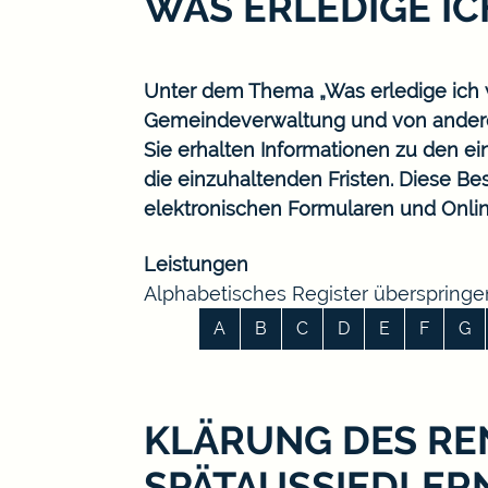
WAS ERLEDIGE I
Unter dem Thema „Was erledige ich w
Gemeindeverwaltung und von ander
Sie erhalten Informationen zu den ei
die einzuhaltenden Fristen. Diese B
elektronischen Formularen und Onlin
Leistungen
Alphabetisches Register überspringe
A
B
C
D
E
F
G
KLÄRUNG DES RE
SPÄTAUSSIEDLER