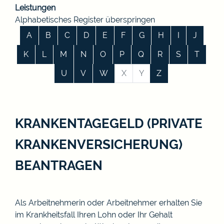
Leistungen
Alphabetisches Register überspringen
A
B
C
D
E
F
G
H
I
J
K
L
M
N
O
P
Q
R
S
T
U
V
W
X
Y
Z
KRANKENTAGEGELD (PRIVATE
KRANKENVERSICHERUNG)
BEANTRAGEN
Als Arbeitnehmerin oder Arbeitnehmer erhalten Sie
im Krankheitsfall Ihren Lohn oder Ihr Gehalt