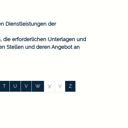
en Dienstleistungen der
, die erforderlichen Unterlagen und
gen Stellen und deren Angebot an
T
U
V
W
X
Y
Z