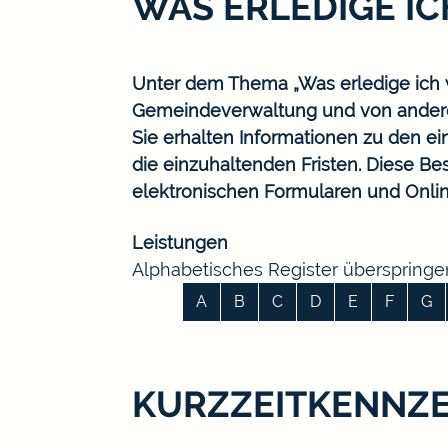
WAS ERLEDIGE I
Unter dem Thema „Was erledige ich w
Gemeindeverwaltung und von ander
Sie erhalten Informationen zu den ei
die einzuhaltenden Fristen. Diese B
elektronischen Formularen und Onlin
Leistungen
Alphabetisches Register überspringe
A
B
C
D
E
F
G
KURZZEITKENNZ