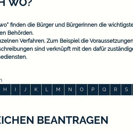
CH WO?
o“ finden die Bürger und Bürgerinnen die wichtigst
en Behörden.
nzelnen Verfahren. Zum Beispiel die Voraussetzungen
eschreibungen sind verknüpft mit den dafür zuständi
ediensten.
n
H
I
J
K
L
M
N
O
P
Q
R
S
EICHEN BEANTRAGEN