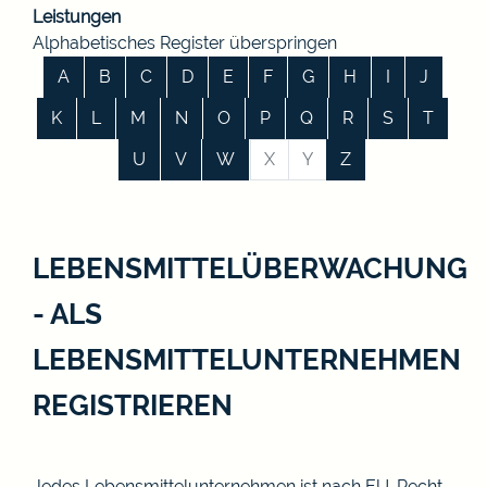
Leistungen
Alphabetisches Register überspringen
A
B
C
D
E
F
G
H
I
J
K
L
M
N
O
P
Q
R
S
T
U
V
W
X
Y
Z
LEBENSMITTELÜBERWACHUNG
- ALS
LEBENSMITTELUNTERNEHMEN
REGISTRIEREN
Jedes Lebensmittelunternehmen ist nach EU-Recht