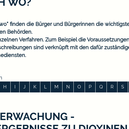
CH WO?
o“ finden die Bürger und Bürgerinnen die wichtigst
en Behörden.
nzelnen Verfahren. Zum Beispiel die Voraussetzungen
eschreibungen sind verknüpft mit den dafür zuständi
ediensten.
n
H
I
J
K
L
M
N
O
P
Q
R
S
BERWACHUNG -
RGEBNISSE ZU DIOXINEN