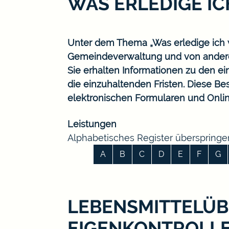
WAS ERLEDIGE I
Unter dem Thema „Was erledige ich w
Gemeindeverwaltung und von ander
Sie erhalten Informationen zu den ei
die einzuhaltenden Fristen. Diese B
elektronischen Formularen und Onlin
Leistungen
Alphabetisches Register überspringe
A
B
C
D
E
F
G
LEBENSMITTELÜ
EIGENKONTROLLE