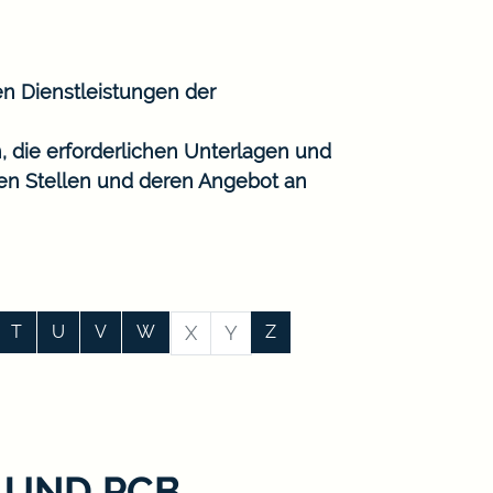
en Dienstleistungen der
, die erforderlichen Unterlagen und
gen Stellen und deren Angebot an
T
U
V
W
X
Y
Z
 UND PCB