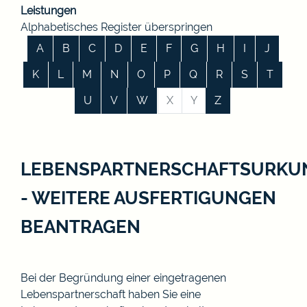
Leistungen
Alphabetisches Register überspringen
A
B
C
D
E
F
G
H
I
J
K
L
M
N
O
P
Q
R
S
T
U
V
W
X
Y
Z
LEBENSPARTNERSCHAFTSURKU
- WEITERE AUSFERTIGUNGEN
BEANTRAGEN
Bei der Begründung einer eingetragenen
Lebenspartnerschaft haben Sie eine