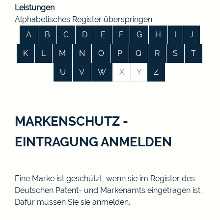
Leistungen
Alphabetisches Register überspringen
A
B
C
D
E
F
G
H
I
J
K
L
M
N
O
P
Q
R
S
T
U
V
W
X
Y
Z
MARKENSCHUTZ -
EINTRAGUNG ANMELDEN
Eine Marke ist geschützt, wenn sie im Register des
Deutschen Patent- und Markenamts eingetragen ist.
Dafür müssen Sie sie anmelden.