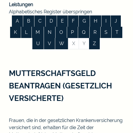
Leistungen
Alphabetisches Register überspringen
A
B
C
D
E
F
G
H
I
J
K
L
M
N
O
P
Q
R
S
T
U
V
W
X
Y
Z
MUTTERSCHAFTSGELD
BEANTRAGEN (GESETZLICH
VERSICHERTE)
Frauen, die in der gesetzlichen Krankenversicherung
versichert sind, erhalten für die Zeit der