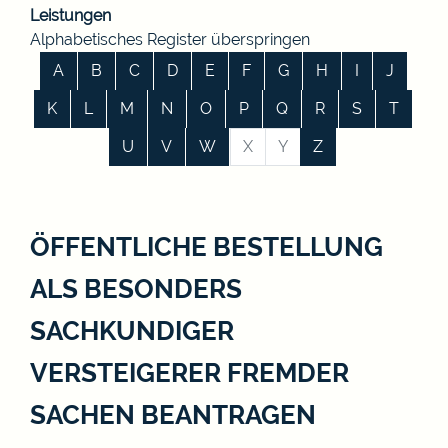
Leistungen
Alphabetisches Register überspringen
A
B
C
D
E
F
G
H
I
J
K
L
M
N
O
P
Q
R
S
T
U
V
W
X
Y
Z
ÖFFENTLICHE BESTELLUNG
ALS BESONDERS
SACHKUNDIGER
VERSTEIGERER FREMDER
SACHEN BEANTRAGEN