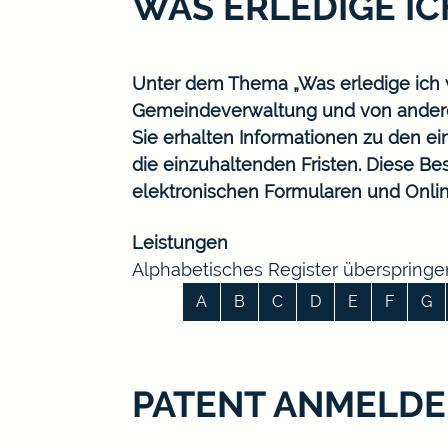
WAS ERLEDIGE I
Unter dem Thema „Was erledige ich w
Gemeindeverwaltung und von ander
Sie erhalten Informationen zu den ei
die einzuhaltenden Fristen. Diese B
elektronischen Formularen und Onlin
Leistungen
Alphabetisches Register überspringe
A
B
C
D
E
F
G
PATENT ANMELD