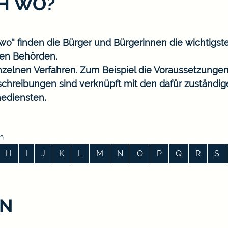
CH WO?
o“ finden die Bürger und Bürgerinnen die wichtigst
en Behörden.
nzelnen Verfahren. Zum Beispiel die Voraussetzungen
eschreibungen sind verknüpft mit den dafür zuständi
ediensten.
n
H
I
J
K
L
M
N
O
P
Q
R
S
EN